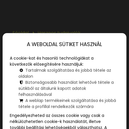
Főoldal
Hasznos tudnivalók
Szabadtéri játékok felnőtteknek – új
A WEBOLDAL SÜTIKET HASZNÁL
kaland a város utcáin a ParaPolyval
A cookie-kat és hasonló technológiákat a
Van az a pillanat, amikor a baráti társaság
következők elősegítésére használjuk:
tagjai ránéznek egymásra, és elhangzik a
Tartalmak szolgáltatása és jobbá tétele az
kérdés: “Mit csináljunk most?” Ilyenkor jön jól
oldalon
egy olyan program, ami nem csak kiszakít a
Biztonságosabb használat lehetővé tétele a
hétköznapokból, de együtt gondolkodtat,
sütikből az általunk kapott adatok
felhasználásával
megmozgat, és élményeket ad. A ParaPoly
A weblap termékeinek szolgáltatása és jobbá
pont ilyen. Városi kalandjáték, de nem olyan,
tétele a profillal rendelkezők számára
mint amit eddig ismertél.
Engedélyezheted az összes cookie vagy csak a
nélkülözhetetlen cookie-k használatát, illetve
Kültéri programjainkról és hogy milyen
további beállítási lehetőségekből választhatsz. A