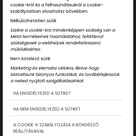
alkalmakkor tökéletesek, itt kapsz átfogó
cookie-król és a felhasználásukról a cookie-
tájékoztatót:
Kültéri programok
szabályzatban olvashatsz bővebben.
Nélkülözhetetlen sütik
Ezekre a cookie-kra mindenképpen szükség van a
Meta termékeinek használatához; feltétlenül
szükségesek a webhelyek rendeltetésszerű
működéséhez.
Nem kötelező sütik
Marketing és elemzési célokra, illetve hogy
biztosítsunk bizonyos funkciókat, és továbbfejlesszük
a neked nyújtott szolgáltatásainkat.
HA ENGEDÉLYEZED A SÜTIKET
HA NEM ENGEDÉLYEZED A SÜTIKET
Szabadtéri játékok
A COOKIE-K SZABÁLYOZÁSA A BÖNGÉSZŐ
felnőtteknek, amik
BEÁLLÍTÁSAIVAL