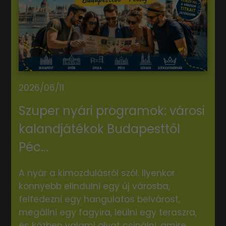
2026/06/11
Szuper nyári programok: városi
kalandjátékok Budapesttől
Péc...
A nyár a kimozdulásról szól. Ilyenkor
könnyebb elindulni egy új városba,
felfedezni egy hangulatos belvárost,
megállni egy fagyira, leülni egy teraszra,
és közben valami olyat csinálni, amire