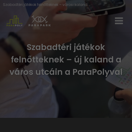
Szabadtéri játékok felnőtteknek – városi kaland új köntösben a ParaGames csapatától
Szabadtéri játékok
felnőtteknek – új kaland a
város utcáin a ParaPolyval