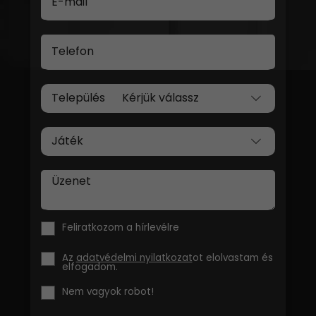
E-mail
Telefon
Település
Játék
Üzenet
Feliratkozom a hírlevélre
Az
adatvédelmi nyilatkozat
ot elolvastam és
elfogadom.
Nem vagyok robot!