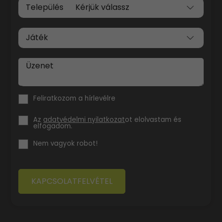
Település
Játék
Üzenet
Feliratkozom a hírlevélre
Az
adatvédelmi nyilatkozat
ot elolvastam és
elfogadom.
Nem vagyok robot!
KAPCSOLATFELVÉTEL