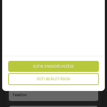
Keresés
ÜZENJ NEKÜNK
Név
SÜTIK ENGEDÉLYEZÉSE
E-mail
SÜTI BEÁLLÍTÁSOK
Telefon