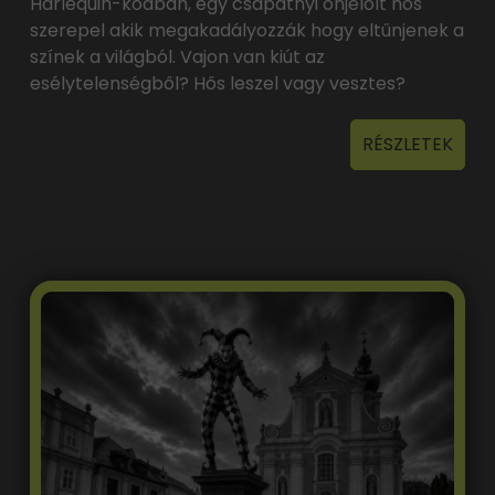
Harlequin-kódban, egy csapatnyi önjelölt hős
szerepel akik megakadályozzák hogy eltűnjenek a
színek a világból. Vajon van kiút az
esélytelenségből? Hős leszel vagy vesztes?
RÉSZLETEK