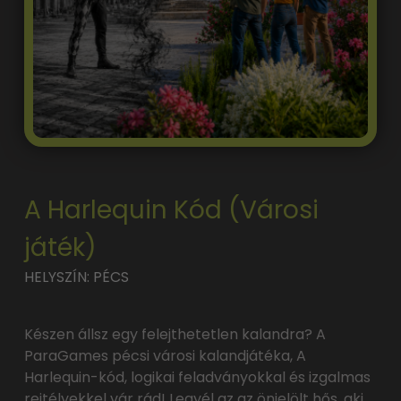
A Harlequin Kód (Városi
játék)
HELYSZÍN: PÉCS
Készen állsz egy felejthetetlen kalandra? A
ParaGames pécsi városi kalandjátéka, A
Harlequin-kód, logikai feladványokkal és izgalmas
rejtélyekkel vár rád! Legyél az az önjelölt hős, aki