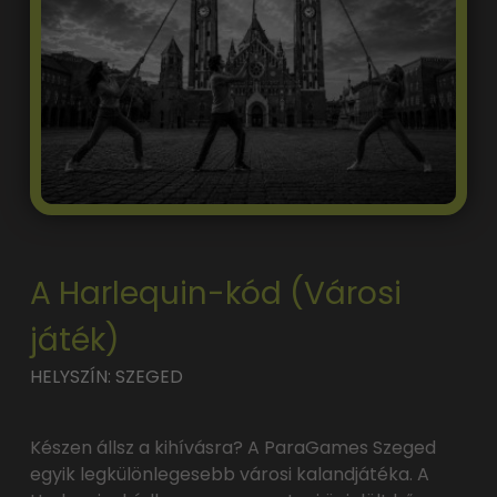
A Harlequin-kód (Városi
játék)
HELYSZÍN: SZEGED
Készen állsz a kihívásra? A ParaGames Szeged
egyik legkülönlegesebb városi kalandjátéka. A