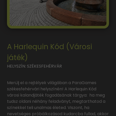
A Harlequin Kód (Városi
játék)
HELYSZÍN: SZÉKESFEHÉRVÁR
Merülj el a rejtélyek világában a ParaGames
székesfehérvári helyszínén! A Harlequin Kód
városi kalandjáték fogadásának tárgya: ha meg
tudsz oldani néhány feladványt, megtarthatod a
színekkel teli unalmas életed. Viszont, ha
nevetséges próbálkozásod kudarcba fullad, akkor