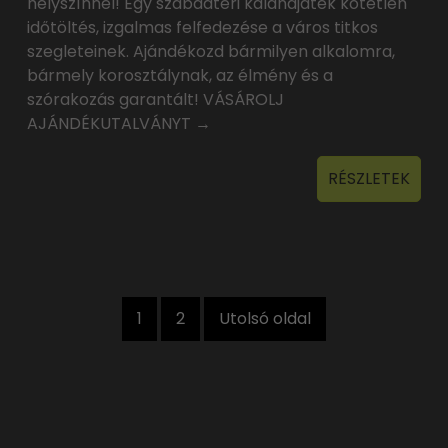
helyszínnel! Egy szabadtéri kalandjáték kötetlen
időtöltés, izgalmas felfedezése a város titkos
szegleteinek. Ajándékozd bármilyen alkalomra,
bármely korosztálynak, az élmény és a
szórakozás garantált! VÁSÁROLJ
AJÁNDÉKUTALVÁNYT →
RÉSZLETEK
1
2
Utolsó oldal