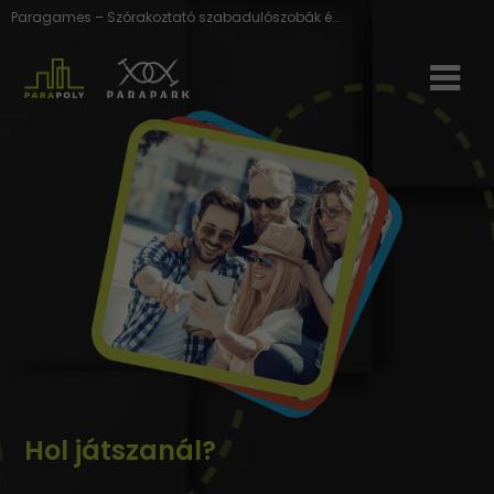
Paragames – Szórakoztató szabadulószobák és interaktív játékok az egész családnak!
Hol játszanál?