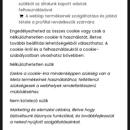
sütikből az általunk kapott adatok
felhasználásával
A weblap termékeinek szolgáltatása és jobbá
tétele a profillal rendelkezők számára
Engedélyezheted az összes cookie vagy csak a
nélkülözhetetlen cookie-k használatát, illetve
további beállítási lehetőségekből választhatsz. A
cookie-król és a felhasználásukról a cookie-
szabályzatban olvashatsz bővebben.
Nélkülözhetetlen sütik
Ezekre a cookie-kra mindenképpen szükség van a
Meta termékeinek használatához; feltétlenül
szükségesek a webhelyek rendeltetésszerű
működéséhez.
Nem kötelező sütik
113-as garzon - Postaládák
Marketing és elemzési célokra, illetve hogy
biztosítsunk bizonyos funkciókat, és továbbfejlesszük
(Szabadulószoba)
a neked nyújtott szolgáltatásainkat.