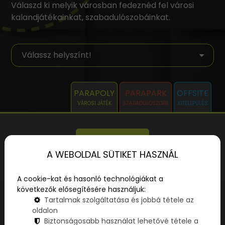
Válaszd ki melyik városban fedeznéd fel városi
kalandjátékainkat, szabadulószobáinkat.
PARAPOLY
PARAPARK
OFFSITE
VÁROSI JÁTÉK
SZABADULÓSZOBA
KITELEPÜLÉS
SZŰRŐK
A WEBOLDAL SÜTIKET HASZNÁL
Hol szeretnél játszani?
A cookie-kat és hasonló technológiákat a
következők elősegítésére használjuk:
Tartalmak szolgáltatása és jobbá tétele az
oldalon
Biztonságosabb használat lehetővé tétele a