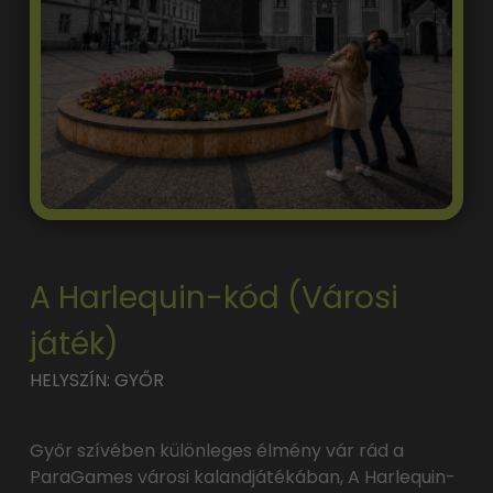
A Harlequin-kód (Városi
játék)
HELYSZÍN: GYŐR
Győr szívében különleges élmény vár rád a
ParaGames városi kalandjátékában, A Harlequin-