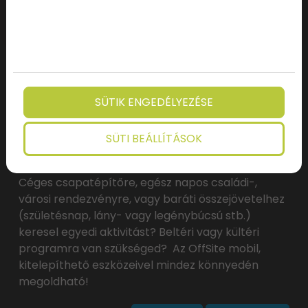
ParaPark OffSite
SÜTIK ENGEDÉLYEZÉSE
(Kitelepülés)
HELYSZÍN: GYŐR
SÜTI BEÁLLÍTÁSOK
Céges csapatépítőre, egész napos családi-,
városi rendezvényre, vagy baráti összejövetelhez
(születésnap, lány- vagy legénybúcsú stb.)
keresel egyedi aktivitást? Beltéri vagy kültéri
programra van szükséged? Az OffSite mobil,
kitelepíthető eszközeivel mindez könnyedén
megoldható!