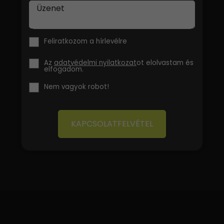
Üzenet
Feliratkozom a hírlevélre
Az
adatvédelmi nyilatkozat
ot elolvastam és
elfogadom.
Nem vagyok robot!
KAPCSOLATFELVÉTEL