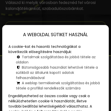
Válaszd ki melyik városban fedeznéd fel városi
kalandjátékainkat, szabadulószobáinkat.
A WEBOLDAL SÜTIKET HASZNÁL
PARAPOLY
PARAPARK
OFFSITE
A cookie-kat és hasonló technológiákat a
VÁROSI JÁTÉK
SZABADULÓSZOBA
KITELEPÜLÉS
következők elősegítésére használjuk:
Tartalmak szolgáltatása és jobbá tétele az
oldalon
Biztonságosabb használat lehetővé tétele a
SZŰRŐK
sütikből az általunk kapott adatok
felhasználásával
Hol szeretnél játszani?
A weblap termékeinek szolgáltatása és jobbá
tétele a profillal rendelkezők számára
Engedélyezheted az összes cookie vagy csak a
nélkülözhetetlen cookie-k használatát, illetve
további beállítási lehetőségekből választhatsz. A