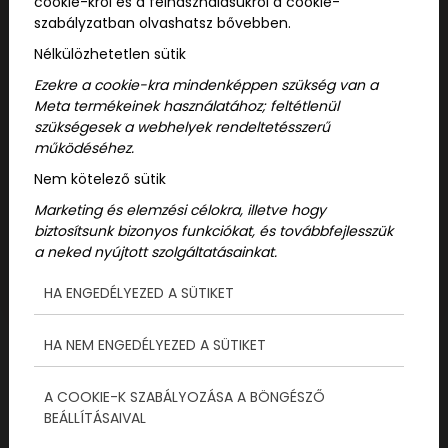
cookie-król és a felhasználásukról a cookie-
szabályzatban olvashatsz bővebben.
Nélkülözhetetlen sütik
Ezekre a cookie-kra mindenképpen szükség van a
Meta termékeinek használatához; feltétlenül
szükségesek a webhelyek rendeltetésszerű
működéséhez.
Nem kötelező sütik
Marketing és elemzési célokra, illetve hogy
biztosítsunk bizonyos funkciókat, és továbbfejlesszük
a neked nyújtott szolgáltatásainkat.
HA ENGEDÉLYEZED A SÜTIKET
HA NEM ENGEDÉLYEZED A SÜTIKET
ParaPark OffSite
A COOKIE-K SZABÁLYOZÁSA A BÖNGÉSZŐ
(Kitelepülés)
BEÁLLÍTÁSAIVAL