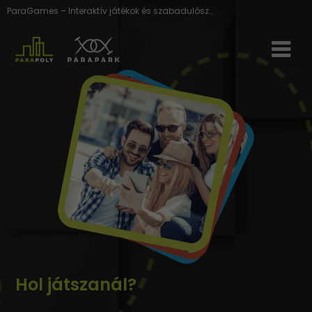
ParaGames – Interaktív játékok és szabadulószobák rendezvényekre
Hol játszanál?