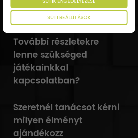
SÜTIK ENGEDÉLYEZÉSE
SÜTI BEÁLLÍTÁSOK
További részletekre
lenne szükséged
játékainkkal
kapcsolatban?
Szeretnél tanácsot kérni
milyen élményt
ajándékozz