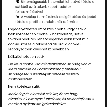
Biztonságosabb használat lehetővé tétele a
sütikből az általunk kapott adatok
felhasználásával
A weblap termékeinek szolgáltatása és jobbá
tétele a profillal rendelkezők számára
Engedélyezheted az összes cookie vagy csak a
nélkülözhetetlen cookie-k használatát, illetve
további beállítási lehetőségekből választhatsz. A
cookie-król és a felhasználásukról a cookie-
szabályzatban olvashatsz bővebben.
Nélkülözhetetlen sütik
2026/07/08
Ezekre a cookie-kra mindenképpen szükség van a
Időutazás, rejtély és 60 perc
Meta termékeinek használatához; feltétlenül
szükségesek a webhelyek rendeltetésszerű
adrenalin: Miért őrül meg a vi...
működéséhez.
Nem kötelező sütik
Vannak azok a pillanatok, amikor a
Marketing és elemzési célokra, illetve hogy
megszokott mozi, a századik Netflix-
biztosítsunk bizonyos funkciókat, és továbbfejlesszük
sorozat vagy a klasszikus sörözés
a neked nyújtott szolgáltatásainkat.