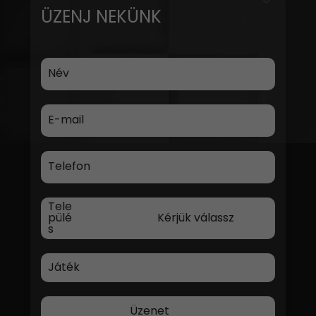
ÜZENJ NEKÜNK
Név
E-mail
Telefon
Tele
pülé
s
Játék
Üzenet