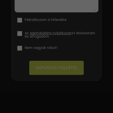
Feliratkozom a hírlevélre
Az
adatvédelmi nyilatkozat
ot elolvastam
és elfogadom.
Nem vagyok robot!
KAPCSOLATFELVÉTEL