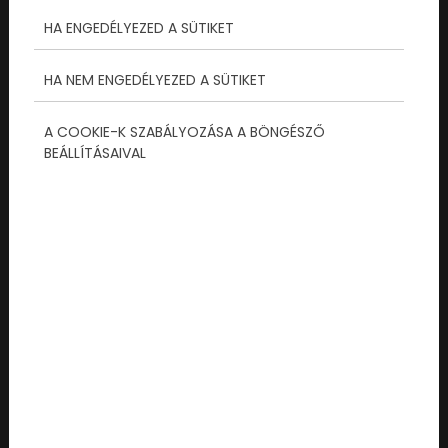
egyszerűen már nem elég. Valami többre
HA ENGEDÉLYEZED A SÜTIKET
vágyunk. Valami olyanra, ami kiszakít a
valóságból, felpörgeti a pulzust, és
HA NEM ENGEDÉLYEZED A SÜTIKET
megdolgoztatja az agytekervényeket...
A COOKIE-K SZABÁLYOZÁSA A BÖNGÉSZŐ
Tovább olvasom...
BEÁLLÍTÁSAIVAL