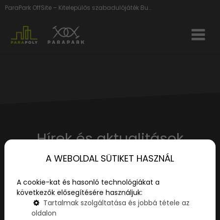
ParaPark OffSite – Kitelepülős szabadulójáték Budapesten: ParaGames mobil játék cégeknek és nagyobb csapatoknak!
Hírek és aktualitások
A WEBOLDAL SÜTIKET HASZNÁL
Élmények, kicsiknek és nagyoknak - tippek és
tanácsok a legizgalmasabb játékokról!
A cookie-kat és hasonló technológiákat a
következők elősegítésére használjuk:
Tartalmak szolgáltatása és jobbá tétele az
oldalon