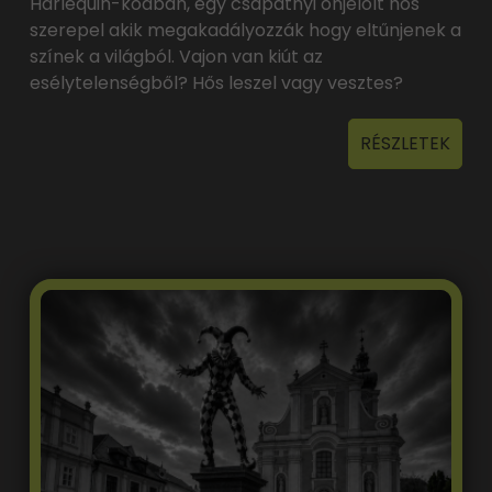
Harlequin-kódban, egy csapatnyi önjelölt hős
szerepel akik megakadályozzák hogy eltűnjenek a
színek a világból. Vajon van kiút az
esélytelenségből? Hős leszel vagy vesztes?
RÉSZLETEK