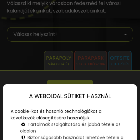
Válaszd ki melyik városban fedeznéd fel városi
kalandjátékainkat, szabadulószobáinkat.
PARAPOLY
PARAPARK
OFFSITE
VÁROSI JÁTÉK
SZABADULÓSZOBA
KITELEPÜLÉS
SZŰRŐK
A WEBOLDAL SÜTIKET HASZNÁL
Hol szeretnél játszani?
A cookie-kat és hasonló technológiákat a
következők elősegítésére használjuk:
Tartalmak szolgáltatása és jobbá tétele az
oldalon
Biztonságosabb használat lehetővé tétele a