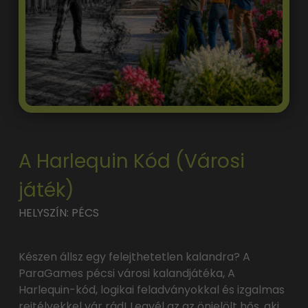
A Harlequin Kód (Városi
játék)
HELYSZÍN: PÉCS
Készen állsz egy felejthetetlen kalandra? A
ParaGames pécsi városi kalandjátéka, A
Harlequin-kód, logikai feladványokkal és izgalmas
rejtélyekkel vár rád! Legyél az az önjelölt hős, aki