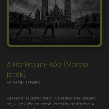
A Harlequin-kód (Városi
játék)
HELYSZÍN: SZEGED
Készen állsz a kihívásra? A ParaGames Szeged
egyik legkülönlegesebb városi kalandjátéka. A