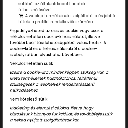
sütikből az általunk kapott adatok
felhasználásával
A weblap termékeinek szolgáltatása és jobbá
tétele a profillal rendelkezők számára
Engedélyezheted az összes cookie vagy csak a
nélkülözhetetlen cookie-k használatát, illetve
további beállítási lehetőségekből választhatsz. A
cookie-król és a felhasználásukról a cookie-
szabályzatban olvashatsz bővebben.
Nélkülözhetetlen sütik
Ezekre a cookie-kra mindenképpen szükség van a
Meta termékeinek használatához; feltétlenül
szükségesek a webhelyek rendeltetésszerű
működéséhez.
Nem kötelező sütik
113-as garzon - Postaládák
Marketing és elemzési célokra, illetve hogy
biztosítsunk bizonyos funkciókat, és továbbfejlesszük
(Szabadulószoba)
a neked nyújtott szolgáltatásainkat.