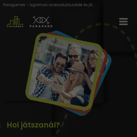
Paragames – Izgalmas szabadulószobák és játékok a legjobb legénybúcsúkhoz!
Hol játszanál?