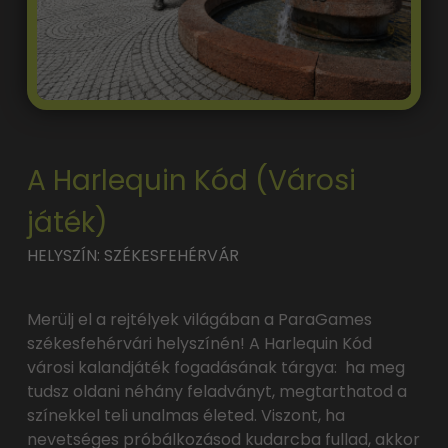
A Harlequin Kód (Városi
játék)
HELYSZÍN: SZÉKESFEHÉRVÁR
Merülj el a rejtélyek világában a ParaGames
székesfehérvári helyszínén! A Harlequin Kód
városi kalandjáték fogadásának tárgya: ha meg
tudsz oldani néhány feladványt, megtarthatod a
színekkel teli unalmas életed. Viszont, ha
nevetséges próbálkozásod kudarcba fullad, akkor