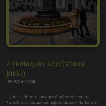
A Harlequin-kód (Városi
játék)
HELYSZÍN: GYŐR
Győr szívében különleges élmény vár rád a
ParaGames városi kalandjátékában, A Harlequin-