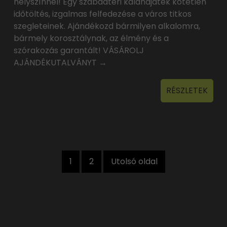
helyszínnel! Egy szabadtéri kalandjáték kötetlen
időtöltés, izgalmas felfedezése a város titkos
szegleteinek. Ajándékozd bármilyen alkalomra,
bármely korosztálynak, az élmény és a
szórakozás garantált! VÁSÁROLJ
AJÁNDÉKUTALVÁNYT →
RÉSZLETEK
1
2
Utolsó oldal