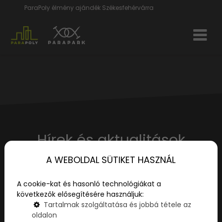
ParaPoly élmény ajándék Székesfehérvárra
Hírek és aktualitások
A WEBOLDAL SÜTIKET HASZNÁL
Élmények, kicsiknek és nagyoknak - tippek és
tanácsok a legizgalmasabb játékokról!
A cookie-kat és hasonló technológiákat a
következők elősegítésére használjuk:
Tartalmak szolgáltatása és jobbá tétele az
oldalon