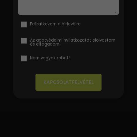
Feliratkozom a hírlevélre
Az
adatvédelmi nyilatkozat
ot elolvastam
és elfogadom.
Nem vagyok robot!
KAPCSOLATFELVÉTEL