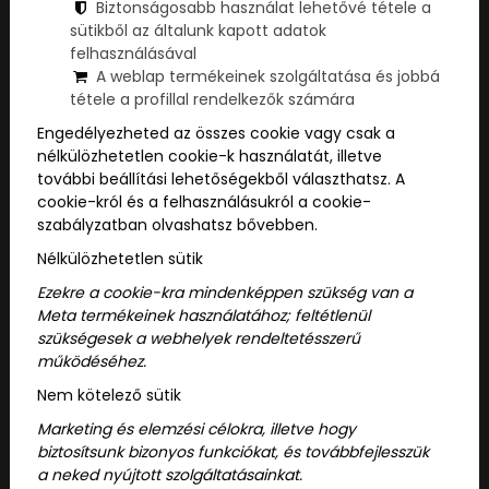
Biztonságosabb használat lehetővé tétele a
sütikből az általunk kapott adatok
felhasználásával
A weblap termékeinek szolgáltatása és jobbá
tétele a profillal rendelkezők számára
Engedélyezheted az összes cookie vagy csak a
nélkülözhetetlen cookie-k használatát, illetve
további beállítási lehetőségekből választhatsz. A
cookie-król és a felhasználásukról a cookie-
szabályzatban olvashatsz bővebben.
Nélkülözhetetlen sütik
2026/07/08
Ezekre a cookie-kra mindenképpen szükség van a
Időutazás, rejtély és 60 perc
Meta termékeinek használatához; feltétlenül
szükségesek a webhelyek rendeltetésszerű
adrenalin: Miért őrül meg a vi...
működéséhez.
Nem kötelező sütik
Vannak azok a pillanatok, amikor a
Marketing és elemzési célokra, illetve hogy
megszokott mozi, a századik Netflix-
biztosítsunk bizonyos funkciókat, és továbbfejlesszük
sorozat vagy a klasszikus sörözés
a neked nyújtott szolgáltatásainkat.