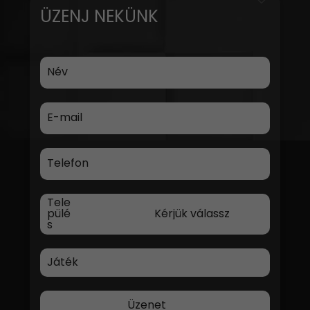
ÜZENJ NEKÜNK
Név
E-mail
Telefon
Tele
pülé
s
Játék
Üzenet