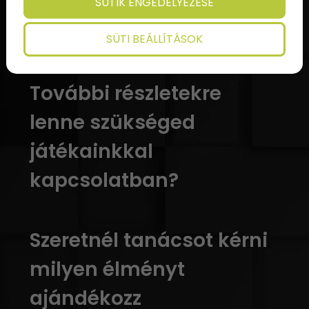
SÜTIK ENGEDÉLYEZÉSE
SÜTI BEÁLLÍTÁSOK
További részletekre
lenne szükséged
játékainkkal
kapcsolatban?
Szeretnél tanácsot kérni
milyen élményt
ajándékozz