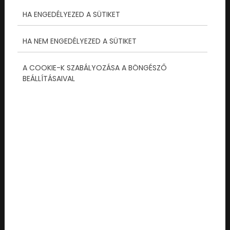
egyszerűen már nem elég. Valami többre
HA ENGEDÉLYEZED A SÜTIKET
vágyunk. Valami olyanra, ami kiszakít a
valóságból, felpörgeti a pulzust, és
HA NEM ENGEDÉLYEZED A SÜTIKET
megdolgoztatja az agytekervényeket...
A COOKIE-K SZABÁLYOZÁSA A BÖNGÉSZŐ
Tovább olvasom...
BEÁLLÍTÁSAIVAL