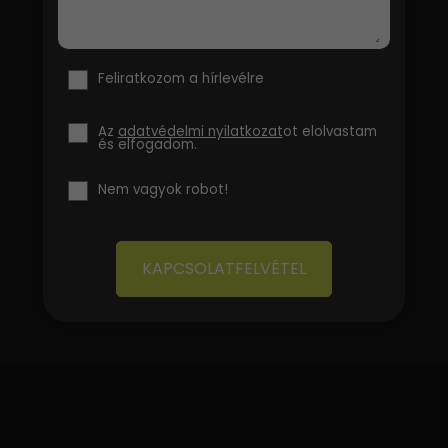
Feliratkozom a hírlevélre
Az
adatvédelmi nyilatkozat
ot elolvastam
és elfogadom.
Nem vagyok robot!
KAPCSOLATFELVÉTEL