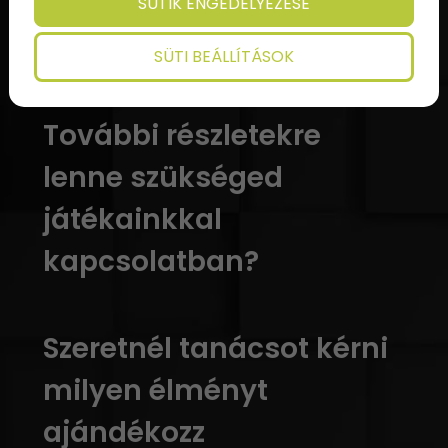
SÜTIK ENGEDÉLYEZÉSE
SÜTI BEÁLLÍTÁSOK
További részletekre
lenne szükséged
játékainkkal
kapcsolatban?
Szeretnél tanácsot kérni
milyen élményt
ajándékozz