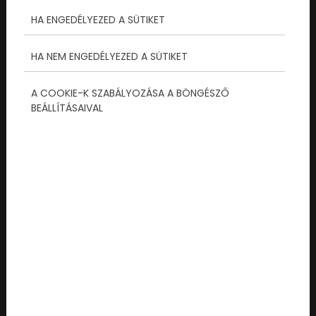
egyszerűen már nem elég. Valami többre
HA ENGEDÉLYEZED A SÜTIKET
vágyunk. Valami olyanra, ami kiszakít a
valóságból, felpörgeti a pulzust, és
HA NEM ENGEDÉLYEZED A SÜTIKET
megdolgoztatja az agytekervényeket...
A COOKIE-K SZABÁLYOZÁSA A BÖNGÉSZŐ
Tovább olvasom...
BEÁLLÍTÁSAIVAL