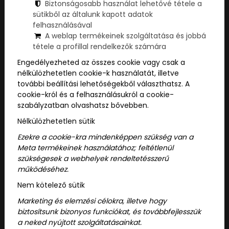
Biztonságosabb használat lehetővé tétele a
sütikből az általunk kapott adatok
felhasználásával
A weblap termékeinek szolgáltatása és jobbá
tétele a profillal rendelkezők számára
Engedélyezheted az összes cookie vagy csak a
nélkülözhetetlen cookie-k használatát, illetve
további beállítási lehetőségekből választhatsz. A
cookie-król és a felhasználásukról a cookie-
szabályzatban olvashatsz bővebben.
Nélkülözhetetlen sütik
2026/07/08
Ezekre a cookie-kra mindenképpen szükség van a
Időutazás, rejtély és 60 perc
Meta termékeinek használatához; feltétlenül
szükségesek a webhelyek rendeltetésszerű
adrenalin: Miért őrül meg a vi...
működéséhez.
Nem kötelező sütik
Vannak azok a pillanatok, amikor a
Marketing és elemzési célokra, illetve hogy
megszokott mozi, a századik Netflix-
biztosítsunk bizonyos funkciókat, és továbbfejlesszük
sorozat vagy a klasszikus sörözés
a neked nyújtott szolgáltatásainkat.