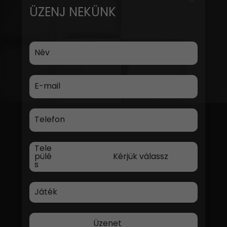
ÜZENJ NEKÜNK
Név
E-mail
Telefon
Tele
pülé
s
Játék
Üzenet