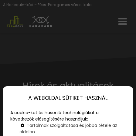
A Harlequin-kód – Pécs: Paragames városi kalandjáték tele izgalmas rejtélyekkel és kihívásokkal!
Hírek és aktualitások
A WEBOLDAL SÜTIKET HASZNÁL
Élmények, kicsiknek és nagyoknak - tippek és
tanácsok a legizgalmasabb játékokról!
A cookie-kat és hasonló technológiákat a
következők elősegítésére használjuk:
Tartalmak szolgáltatása és jobbá tétele az
oldalon